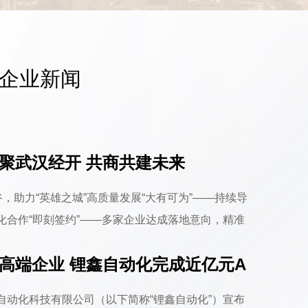
企业新闻
丨齐聚武汉经开 共商共建未来
，助力“英雄之城”高质量发展“大有可为”——持续导
化合作“即刻签约”——多家企业达成落地意向，精准
口、兴汉南，洪泰Family再出发。5月21-22日，
制造高端企业 锂鑫自动化完成近亿元A
汉，相聚车谷，围绕下一代汽车、大健.....
自动化科技有限公司（以下简称“锂鑫自动化”）宣布