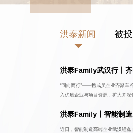
洪泰新闻
被投
洪泰Family武汉行
“同向而行”——携成员企业齐聚车谷
入优质企业与项目资源，扩大并深
对接，共谋发展借东风、定军山、强沌
洪泰Family丨智能
洪泰Family携手40家企业来到武
轮融资
近日，智能制造高端企业武汉锂鑫