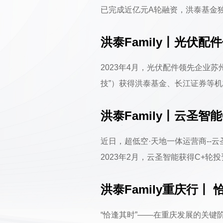
已完成近亿元A轮融资，洪泰基金
智能产业基地建设。欢迎了解洪泰Fa
洪泰Family丨光伏
鑫自动化于2014年创立于武汉光
权融资
提.....
2023年4月，光伏配件领先企业
技”）获得洪泰基金、长江证券等
进产能，为客户提供更优质的产品及
洪泰Family丨云圣智
动向，以下enjoy~同泰科技成立于
袍”新品即将发布
近日，超低空·天地一体运营商­­­­
2023年2月，云圣智能获得C+
资将持续助力新产品的精益量产和
洪泰Family重庆行丨
进阶！深度挖掘行业的痛点需求，服
“恰逢其时”——在重庆发展的关键阶