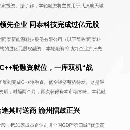
独家投资。据了解，本轮融资将主要用于武汉航天城
mily成员「锂鑫自动化」最新动向，以下enjoy~锂
配件领先企业 同泰科技完成过亿元股
谷，是一家专注于钢结构桥梁全寿命周期技术服务
苏州同泰新能源科技股份有限公司（以下简称“同泰科
机构的过亿元股权融资，本轮融资将助力企业扩张先
服务。欢迎了解洪泰Family成员「同泰科技」最新
能C++轮融资就位，一库双机“战
2013年，主要产品为接线盒和二极管功率模块。.....
--云圣智能完成C++轮融资。低空经济蓄势待发。这是继
轮投资后，时隔两个月，再次获得资本市场青睐。本轮融
人才组织架构的升级，助力机器训练机器的持续迭代
 恰逢其时送商 渝州擂鼓正兴
务客户，用四维能力提高生产生活效率，解民.....
段，携31家成员企业走进全国GDP“第四城”“优质高