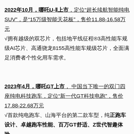
2022年10月，哪吒U-Ⅱ上市
，定位“超长续航智能纯电
SUV”，是“15万级智能天花板”，售价11.88-16.58万
元
√拥有越级的双芯片，包括地平线征程®3高性能车规
级AI芯片、高通骁龙8155高性能车规级芯片，全面满
足消费者个性化用车需求。
2023年4月，哪吒GT上市
， 中国当下唯一的双门四
座纯电科技跑车，定位“新一代GT科技电跑”，售价
17.88-22.68万元
√首款纯电跑车、山海平台的第二款车型，纯
正跑车
设计、卓越跑车性能、百万GT舒适、Z世代智趣体