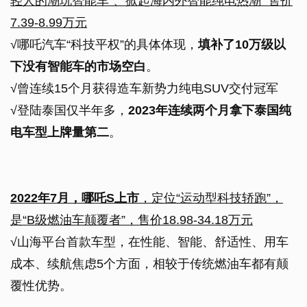
轻人的潮玩智能车”、掀起海内外智能纯电热潮 售价
7.39-8.99万元
√哪吒汽车“科技平权”的具体体现，
填补了10万级以
下没有智能车的市场空白
。
√曾连续15个月获得造车新势力纯电SUV交付冠军
√登陆泰国仅半年多，
2023年连续两个月拿下泰国纯
电车型上牌量第二
。
2022年7月，哪吒S上市
，定位“运动型科技轿跑”，
是“B级燃油车颠覆者”，售价18.98-34.18万元
√山海平台首款车型，在性能、智能、舒适性、用车
成本、续航焦虑5个方面，相较于传统燃油车都有颠
覆性优势。