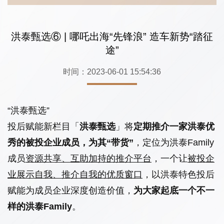
洪泰甄选⑥ | 哪吒出海“先锋浪” 造车新势“踏征
途”
时间：2023-06-01 15:54:36
“洪泰甄选”
投后赋能新栏目「
洪泰甄选
」将
定期推介一家洪泰优
秀的被投企业成员，为其“带货”
，定位为洪泰Family
成员
资源共享、互助加持的推介平台
，一个让
被投企
业展示自我、推介自我的优质窗口
，以洪泰特色投后
赋能为成员企业深度创造价值，
为大家起底一个不一
样的洪泰Family
。