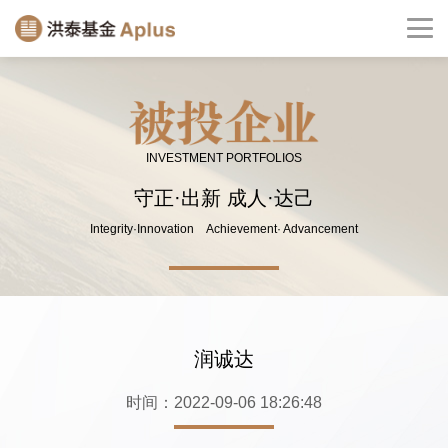
INVESTMENT PORTFOLIOS
守正·出新 成人·达己
Integrity·Innovation Achievement· Advancement
润诚达
时间：2022-09-06 18:26:48